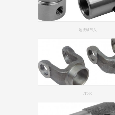
连接轴节头
JT050